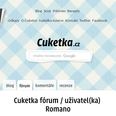
Blog
S
c
u
k
Prkýnko
Recepty
Odkazy
O Cuketce
Nabídka inzerce
Kontakt
Twitter
Facebook